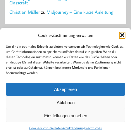
Classcraft
Christian Müller
zu
Midjourney – Eine kurze Anleitung
Cookie-Zustimmung verwalten
Mastodon
Um dir ein optimales Erlebnis zu bieten, verwenden wir Technologien wie Cookies,
um Geräteinformationen zu speichern und/oder darauf zuzugreifen. Wenn du
Archiv
diesen Technologien zustimmst, können wir Daten wie das Surfverhalten oder
April 2023
eindeutige IDs auf dieser Website verarbeiten. Wenn du deine Zustimmung nicht
Januar 2023
erteilst oder zurückziehst, können bestimmte Merkmale und Funktionen
beeinträchtigt werden.
Kategorien
Akzeptieren
Allgemein
Gamification
Ablehnen
Einstellungen ansehen
© 2023 Daniel Jurgeleit
Erstellt mit
WordPress
und
Momentous
.
Cookie-Richtlinie
Datenschutzerklärung
Rechtliches