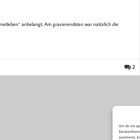
ernetleben“ anbelangt. Am gravierendsten war natürlich die
2
Um dir ein op
Geräteinforma
zustimmst, kö