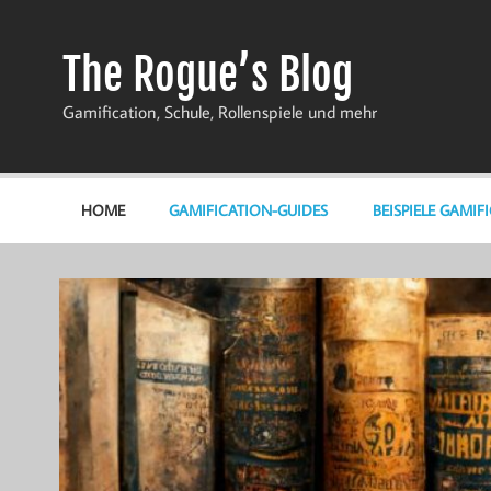
Zum
Inhalt
springen
The Rogue’s Blog
Gamification, Schule, Rollenspiele und mehr
HOME
GAMIFICATION-GUIDES
BEISPIELE GAMIF